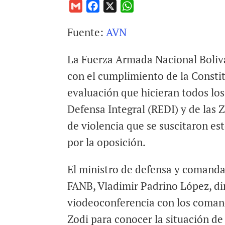
G
F
X
W
m
a
h
Fuente:
AVN
a
c
a
i
e
t
La Fuerza Armada Nacional Boliva
l
b
s
o
A
con el cumplimiento de la Constit
o
p
evaluación que hicieran todos lo
k
p
Defensa Integral (REDI) y de las 
de violencia que se suscitaron e
por la oposición.
El ministro de defensa y comanda
FANB, Vladimir Padrino López, di
viodeoconferencia con los comand
Zodi para conocer la situación de