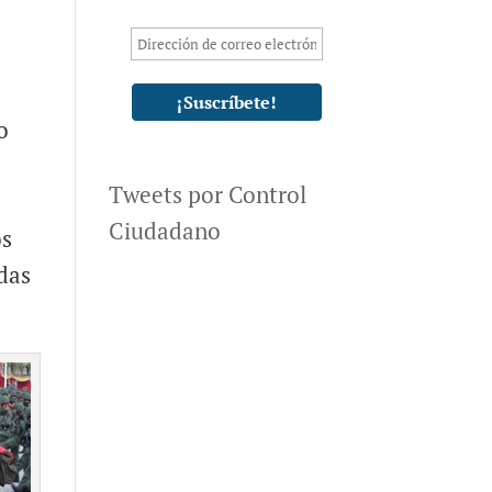
o
Tweets por Control
Ciudadano
os
das