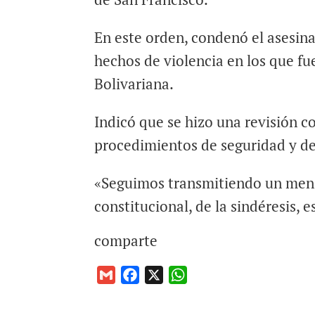
En este orden, condenó el asesina
hechos de violencia en los que fu
Bolivariana.
Indicó que se hizo una revisión co
procedimientos de seguridad y de
«Seguimos transmitiendo un mens
constitucional, de la sindéresis, 
comparte
G
F
X
W
m
a
h
a
c
a