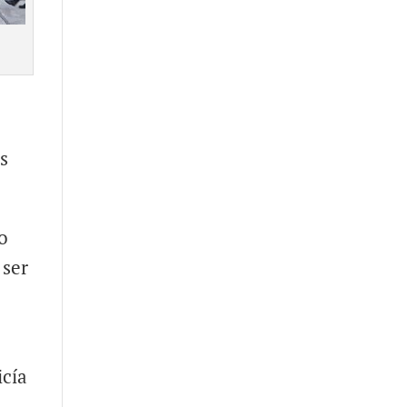
o
os
o
 ser
icía