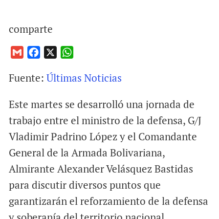
comparte
G
F
X
W
m
a
h
Fuente:
Últimas Noticias
a
c
a
i
e
t
Este martes se desarrolló una jornada de
l
b
s
o
A
trabajo entre el ministro de la defensa, G/J
o
p
Vladimir Padrino López y el
Comandante
k
p
General de la Armada Bolivariana,
Almirante Alexander Velásquez Bastidas
para discutir diversos puntos que
garantizarán el reforzamiento de la defensa
y soberanía del territorio nacional.