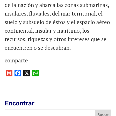
de la nación y abarca las zonas submarinas,
insulares, fluviales, del mar territorial, el
suelo y subsuelo de éstos y el espacio aéreo
continental, insular y marítimo, los
recursos, riquezas y otros intereses que se
encuentren o se descubran.
comparte
G
F
X
W
m
a
h
a
c
a
i
e
t
l
b
s
Encontrar
o
A
o
p