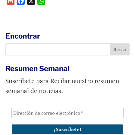
G
F
X
W
m
a
h
a
c
a
i
e
t
l
b
s
Encontrar
o
A
o
p
k
p
Resumen Semanal
Suscríbete para Recibir nuestro resumen
semanal de noticias.