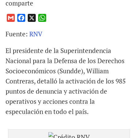
comparte
G
F
X
W
m
a
h
Fuente:
RNV
a
c
a
i
e
t
El presidente de la Superintendencia
l
b
s
o
A
Nacional para la Defensa de los Derechos
o
p
Socioeconómicos (Sundde), William
k
p
Contreras, detalló la activación de los 985
puntos de denuncia y activación de
operativos y acciones contra la
especulación en todo el país.