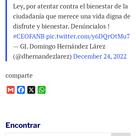
Ley, por atentar contra el bienestar de la
ciudadanía que merece una vida digna de
disfrute y bienestar. Denúncialos !
#CEOFANB
pic.twitter.com/y6DQrOtMu7
— GJ. Domingo Hernández Lárez
(@dhernandezlarez)
December 24, 2022
comparte
G
F
X
W
m
a
h
a
c
a
i
e
t
l
b
s
Encontrar
o
A