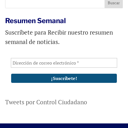
o
p
k
p
Resumen Semanal
Suscríbete para Recibir nuestro resumen
semanal de noticias.
Tweets por Control Ciudadano