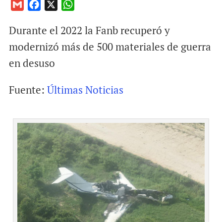
G
F
X
W
m
a
h
Durante el 2022 la Fanb recuperó y
a
c
a
i
e
t
modernizó más de 500 materiales de guerra
l
b
s
en desuso
o
A
o
p
Fuente:
Últimas Noticias
k
p