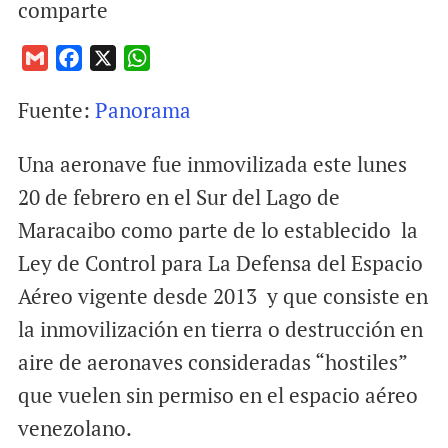
comparte
G
F
X
W
m
a
h
Fuente:
Panorama
a
c
a
i
e
t
Una aeronave fue inmovilizada este lunes
l
b
s
o
A
20 de febrero en el Sur del Lago de
o
p
Maracaibo como parte de lo establecido la
k
p
Ley de Control para La Defensa del Espacio
Aéreo vigente desde 2013 y que consiste en
la inmovilización en tierra o destrucción en
aire de aeronaves consideradas “hostiles”
que vuelen sin permiso en el espacio aéreo
venezolano.