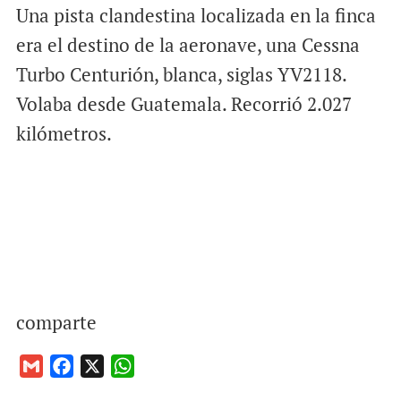
Una pista clandestina localizada en la finca
era el destino de la aeronave, una Cessna
Turbo Centurión, blanca, siglas YV2118.
Volaba desde Guatemala. Recorrió 2.027
kilómetros.
comparte
G
F
X
W
m
a
h