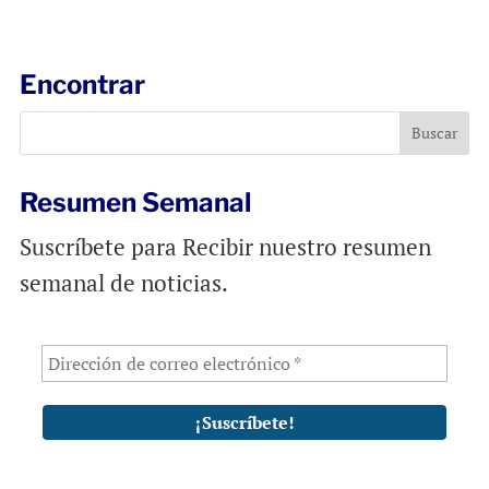
a
c
a
i
e
t
l
b
s
Encontrar
o
A
o
p
k
p
Resumen Semanal
Suscríbete para Recibir nuestro resumen
semanal de noticias.