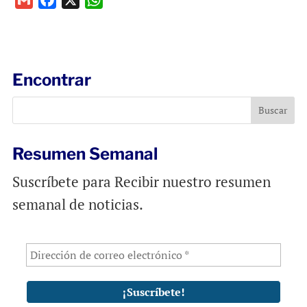
m
a
h
a
c
a
i
e
t
l
b
s
Encontrar
o
A
o
p
k
p
Resumen Semanal
Suscríbete para Recibir nuestro resumen
semanal de noticias.