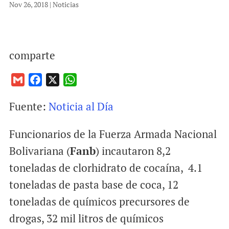
Nov 26, 2018
|
Noticias
comparte
G
F
X
W
m
a
h
Fuente:
Noticia al Día
a
c
a
i
e
t
Funcionarios de la Fuerza Armada Nacional
l
b
s
o
A
Bolivariana (
Fanb
) incautaron 8,2
o
p
toneladas de clorhidrato de cocaína, 4.1
k
p
toneladas de pasta base de coca, 12
toneladas de químicos precursores de
drogas, 32 mil litros de químicos