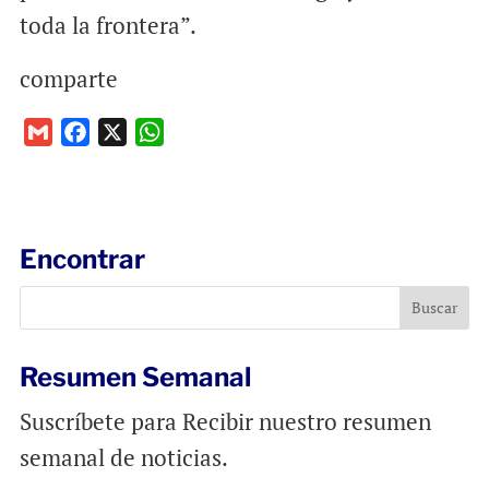
toda la frontera”.
comparte
G
F
X
W
m
a
h
a
c
a
i
e
t
l
b
s
Encontrar
o
A
o
p
k
p
Resumen Semanal
Suscríbete para Recibir nuestro resumen
semanal de noticias.