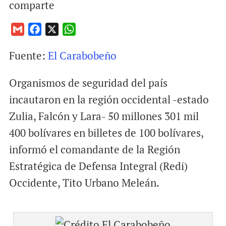
comparte
G
F
X
W
m
a
h
Fuente:
El Carabobeño
a
c
a
i
e
t
Organismos de seguridad del país
l
b
s
o
A
incautaron en la región occidental -estado
o
p
Zulia, Falcón y Lara- 50 millones 301 mil
k
p
400 bolívares en billetes de 100 bolívares,
informó el comandante de la Región
Estratégica de Defensa Integral (Redi)
Occidente, Tito Urbano Meleán.