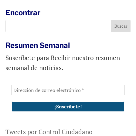
i
e
t
l
b
s
Encontrar
o
A
o
p
k
p
Resumen Semanal
Suscríbete para Recibir nuestro resumen
semanal de noticias.
Tweets por Control Ciudadano