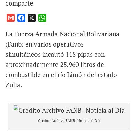
comparte
G
F
X
W
m
a
h
La Fuerza Armada Nacional Bolivariana
a
c
a
i
e
t
(Fanb) en varios operativos
l
b
s
simultáneos incautó 118 pipas con
o
A
aproximadamente 25.960 litros de
o
p
combustible en el río Limón del estado
k
p
Zulia.
Crédito Archivo FANB- Noticia al Día