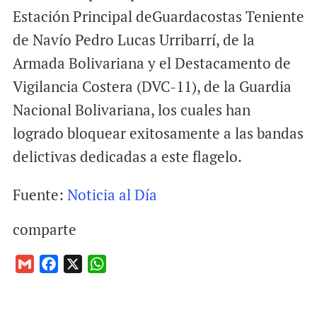
Estación Principal deGuardacostas Teniente
de Navío Pedro Lucas Urribarrí, de la
Armada Bolivariana y el Destacamento de
Vigilancia Costera (DVC-11), de la Guardia
Nacional Bolivariana, los cuales han
logrado bloquear exitosamente a las bandas
delictivas dedicadas a este flagelo.
Fuente:
Noticia al Día
comparte
G
F
X
W
m
a
h
a
c
a