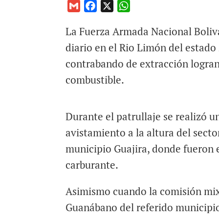
G
F
X
W
m
a
h
La Fuerza Armada Nacional Boliv
a
c
a
i
e
t
diario en el Rio Limón del estado 
l
b
s
contrabando de extracción logrand
o
A
combustible.
o
p
k
p
Durante el patrullaje se realizó u
avistamiento a la altura del secto
municipio Guajira, donde fueron e
carburante.
Asimismo cuando la comisión mixta
Guanábano del referido municipio,