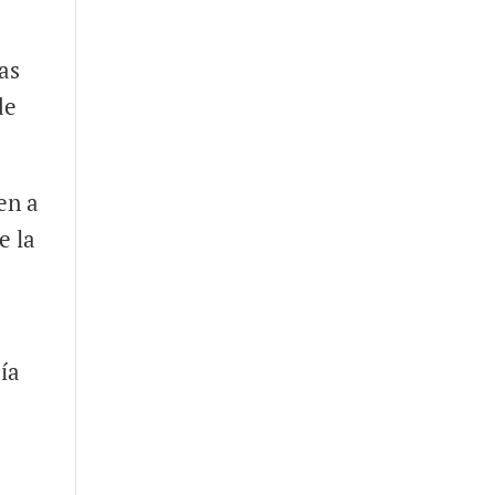
las
de
en a
e la
a
ía