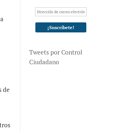
 a
e
Tweets por Control
Ciudadano
s de
tros