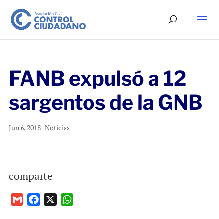
FANB expulsó a 12
sargentos de la GNB
Jun 6, 2018
|
Noticias
comparte
G
F
X
W
m
a
h