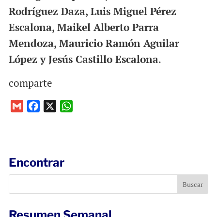
Rodríguez Daza, Luis Miguel Pérez
Escalona, Maikel Alberto Parra
Mendoza, Mauricio Ramón Aguilar
López y Jesús Castillo Escalona
.
comparte
G
F
X
W
m
a
h
a
c
a
i
e
t
l
b
s
Encontrar
o
A
o
p
k
p
Resumen Semanal