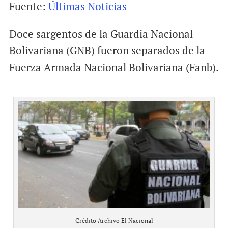
Fuente:
Últimas Noticias
a
c
a
i
e
t
Doce sargentos de la Guardia Nacional
l
b
s
o
A
Bolivariana (GNB) fueron separados de la
o
p
Fuerza Armada Nacional Bolivariana (Fanb).
k
p
Crédito Archivo El Nacional