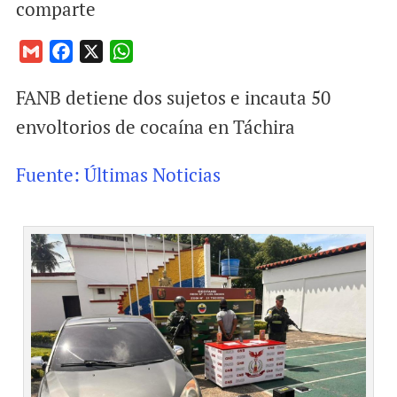
comparte
G
F
X
W
m
a
h
FANB detiene dos sujetos e incauta 50
a
c
a
i
e
t
envoltorios de cocaína en Táchira
l
b
s
o
A
Fuente: Últimas Noticias
o
p
k
p