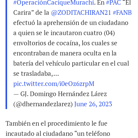
#OperaciónCaciqueMurachí
. En
#PAC
“El
Carira” de la
@ZODITACHIRAN21
#FANB
efectuó la aprehensión de un ciudadano
a quien se le incautaron cuatro (04)
envoltorios de cocaína, los cuales se
encontraban de manera oculta en la
batería del vehículo particular en el cual
se trasladaba,…
pic.twitter.com/i0eOz6zrpM
— GJ. Domingo Hernández Lárez
(@dhernandezlarez)
June 26, 2023
También en el procedimiento le fue
incautado al ciudadano “un teléfono