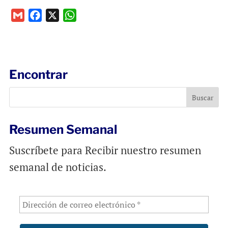
G
F
X
W
m
a
h
a
c
a
i
e
t
l
b
s
Encontrar
o
A
o
p
k
p
Resumen Semanal
Suscríbete para Recibir nuestro resumen
semanal de noticias.