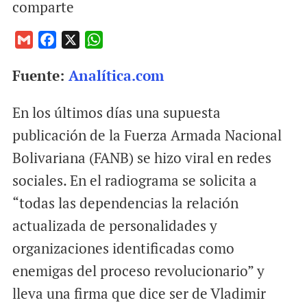
comparte
G
F
X
W
m
a
h
Fuente:
Analítica.com
a
c
a
i
e
t
En los últimos días una supuesta
l
b
s
o
A
publicación de la Fuerza Armada Nacional
o
p
Bolivariana (FANB) se hizo viral en redes
k
p
sociales. En el radiograma se solicita a
“todas las dependencias la relación
actualizada de personalidades y
organizaciones identificadas como
enemigas del proceso revolucionario” y
lleva una firma que dice ser de Vladimir