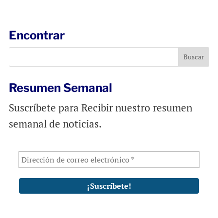
a
c
a
i
e
t
l
b
s
Encontrar
o
A
o
p
k
p
Resumen Semanal
Suscríbete para Recibir nuestro resumen
semanal de noticias.