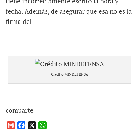
tiene incorrectamente escrito la hora y
fecha. Además, de asegurar que esa no es la
firma del
Crédito MINDEFENSA
comparte
G
F
X
W
m
a
h