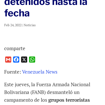
detenidos hasta la
fecha
Feb 24, 2022
|
Noticias
comparte
G
F
X
W
m
a
h
Fuente:
Venezuela News
a
c
a
i
e
t
Este jueves, la Fuerza Armada Nacional
l
b
s
o
A
Bolivariana (FANB) desmanteló un
o
p
campamento de los
grupos terroristas
k
p