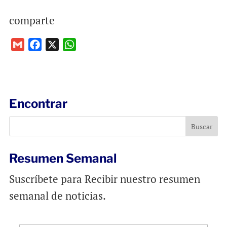
comparte
G
F
X
W
m
a
h
a
c
a
i
e
t
l
b
s
Encontrar
o
A
o
p
k
p
Resumen Semanal
Suscríbete para Recibir nuestro resumen
semanal de noticias.