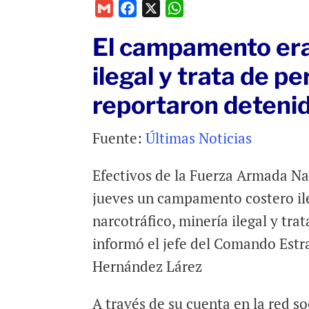
G
F
X
W
m
a
h
El campamento era
a
c
a
i
e
t
ilegal y trata de p
l
b
s
reportaron deteni
o
A
o
p
k
p
Fuente:
Últimas Noticias
Efectivos de la Fuerza Armada Na
jueves un campamento costero il
narcotráfico, minería ilegal y tra
informó el jefe del Comando Est
Hernández Lárez
A través de su cuenta en la red s