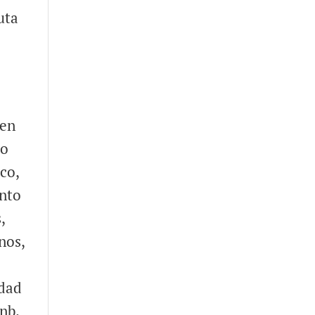
uta
 en
do
co,
ento
,
nos,
idad
anb.