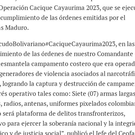
 Operación Cacique Cayaurima 2023, que se ejec
n cumplimiento de las órdenes emitidas por el
lás Maduro.
scudoBolivariano#CaciqueCayaurima2023, en las
plimiento de las órdenes de nuestro Comandante
esmantela campamento costero que era opera
eneradores de violencia asociados al narcotráfi
as, logrando la captura y destrucción de campam
és operativo tales como: Siete (07) armas largas
, radios, antenas, uniformes pixelados colombia
 será plataforma de delitos transfronterizos,
 para ejercer la soberanía nacional y la integr
co y de justicia social”, publicó el Jefe del Ceof