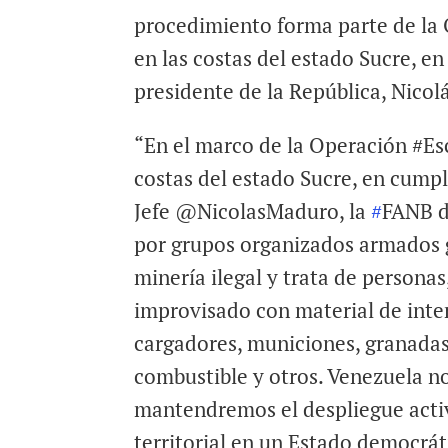
procedimiento forma parte de la
en las costas del estado Sucre, e
presidente de la República, Nico
“En el marco de la Operación #E
costas del estado Sucre, en cum
Jefe @NicolasMaduro, la
#
FANB d
por grupos organizados armados g
minería ilegal y trata de person
improvisado con material de inter
cargadores, municiones, granadas
combustible y otros. Venezuela no
mantendremos el despliegue activo
territorial en un Estado democráti