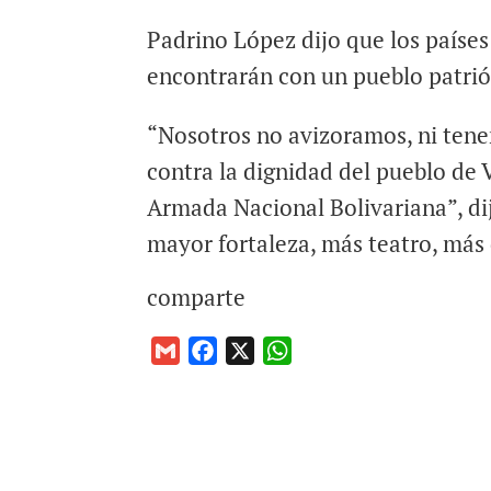
Padrino López dijo que los paíse
encontrarán con un pueblo patriót
“Nosotros no avizoramos, ni te
contra la dignidad del pueblo de 
Armada Nacional Bolivariana”, di
mayor fortaleza, más teatro, más 
comparte
G
F
X
W
m
a
h
a
c
a
i
e
t
l
b
s