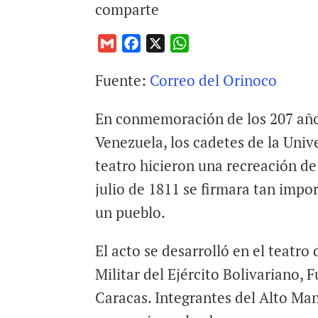
comparte
G
F
X
W
m
a
h
Fuente:
Correo del Orinoco
a
c
a
i
e
t
En conmemoración de los 207 años
l
b
s
o
A
Venezuela, los cadetes de la Unive
o
p
teatro hicieron una recreación de
k
p
julio de 1811 se firmara tan impo
un pueblo.
El acto se desarrolló en el teatro
Militar del Ejército Bolivariano, 
Caracas. Integrantes del Alto Ma