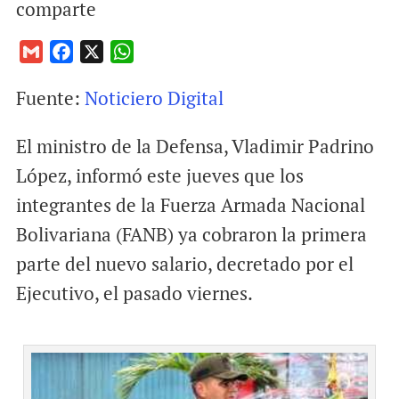
comparte
G
F
X
W
m
a
h
Fuente:
Noticiero Digital
a
c
a
i
e
t
El ministro de la Defensa, Vladimir Padrino
l
b
s
o
A
López, informó este jueves que los
o
p
integrantes de la Fuerza Armada Nacional
k
p
Bolivariana (FANB) ya cobraron la primera
parte del nuevo salario, decretado por el
Ejecutivo, el pasado viernes.