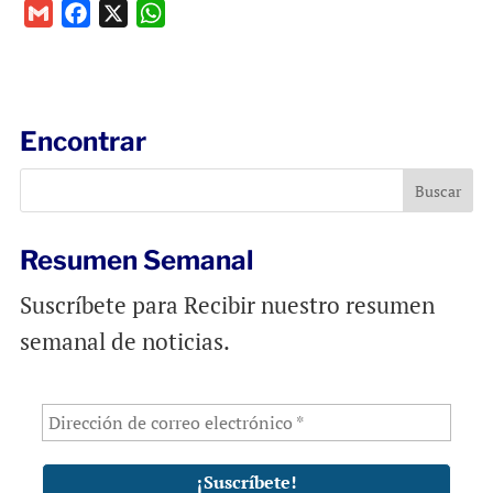
G
F
X
W
m
a
h
a
c
a
i
e
t
l
b
s
Encontrar
o
A
o
p
k
p
Resumen Semanal
Suscríbete para Recibir nuestro resumen
semanal de noticias.