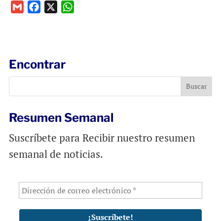
G
F
X
W
m
a
h
a
c
a
i
e
t
l
b
s
Encontrar
o
A
o
p
k
p
Resumen Semanal
Suscríbete para Recibir nuestro resumen
semanal de noticias.