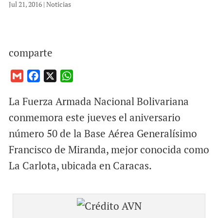
Jul 21, 2016
|
Noticias
comparte
G
F
X
W
m
a
h
La Fuerza Armada Nacional Bolivariana
a
c
a
i
e
t
conmemora este jueves el aniversario
l
b
s
número 50 de la Base Aérea Generalísimo
o
A
Francisco de Miranda, mejor conocida como
o
p
La Carlota, ubicada en Caracas.
k
p