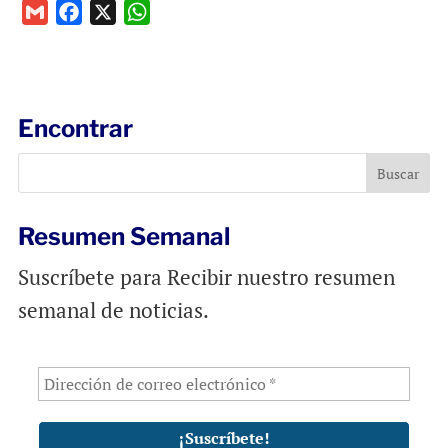
G
F
X
W
m
a
h
a
c
a
i
e
t
l
b
s
Encontrar
o
A
o
p
k
p
Resumen Semanal
Suscríbete para Recibir nuestro resumen
semanal de noticias.