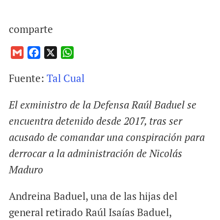
comparte
G
F
X
W
m
a
h
Fuente:
Tal Cual
a
c
a
i
e
t
El exministro de la Defensa Raúl Baduel se
l
b
s
o
A
encuentra detenido desde 2017, tras ser
o
p
acusado de comandar una conspiración para
k
p
derrocar a la administración de Nicolás
Maduro
Andreina Baduel, una de las hijas del
general retirado Raúl Isaías Baduel,