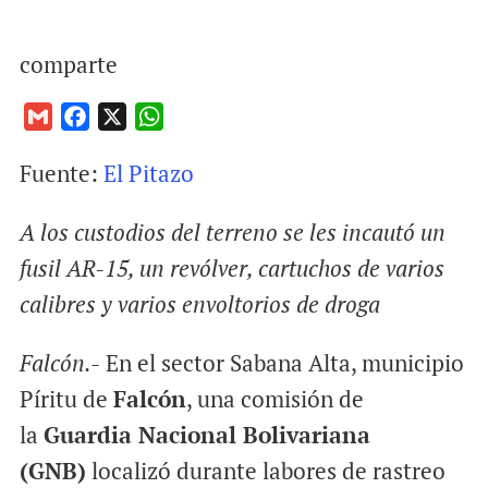
comparte
G
F
X
W
m
a
h
Fuente:
El Pitazo
a
c
a
i
e
t
A los custodios del terreno se les incautó un
l
b
s
o
A
fusil AR-15, un revólver, cartuchos de varios
o
p
calibres y varios envoltorios de droga
k
p
Falcón.-
En el sector Sabana Alta, municipio
Píritu de
Falcón
, una comisión de
la
Guardia Nacional Bolivariana
(GNB)
localizó durante labores de rastreo