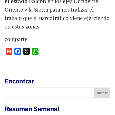
el estado Falcón
en los ejes Occidente,
Oriente y la Sierra para neutralizar el
trabajo que el narcotráfico viene ejerciendo
en estas zonas.
comparte
G
F
X
W
m
a
h
a
c
a
i
e
t
l
b
s
Encontrar
o
A
o
p
k
p
Resumen Semanal