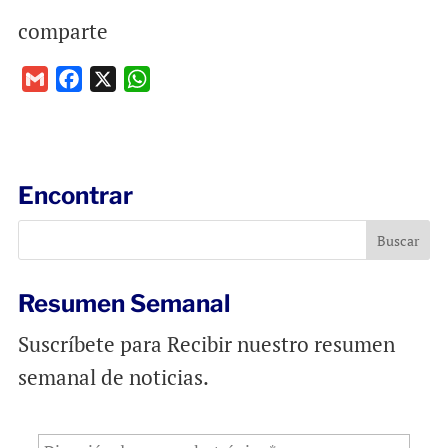
comparte
G
F
X
W
m
a
h
a
c
a
i
e
t
l
b
s
Encontrar
o
A
o
p
k
p
Resumen Semanal
Suscríbete para Recibir nuestro resumen
semanal de noticias.