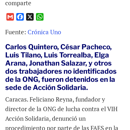
comparte
G
F
X
W
m
a
h
Fuente:
Crónica Uno
a
c
a
i
e
t
Carlos Quintero, César Pacheco,
l
b
s
Luis Tilano, Luis Torrealba, Elga
o
A
Arana, Jonathan Salazar, y otros
o
p
k
p
dos trabajadores no identificados
de la ONG, fueron detenidos en la
sede de Acción Solidaria.
Caracas. Feliciano Reyna, fundador y
director de la ONG de lucha contra el VIH
Acción Solidaria, denunció un
procedimiento por parte de las FAES en la