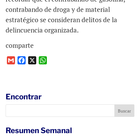
contrabando de droga y de material
estratégico se consideran delitos de la
delincuencia organizada.
comparte
G
F
X
W
m
a
h
a
c
a
i
e
t
l
b
s
Encontrar
o
A
o
p
k
p
Resumen Semanal