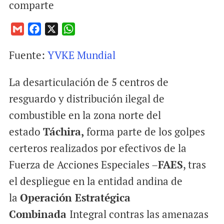
comparte
G
F
X
W
m
a
h
Fuente:
YVKE Mundial
a
c
a
i
e
t
La desarticulación de 5 centros de
l
b
s
o
A
resguardo y distribución ilegal de
o
p
combustible en la zona norte del
k
p
estado
Táchira,
forma parte de los golpes
certeros realizados por efectivos de la
Fuerza de Acciones Especiales –
FAES
, tras
el despliegue en la entidad andina de
la
Operación Estratégica
Combinada
Integral contras las amenazas