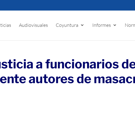
ticias
Audiovisuales
Coyuntura
Informes
Norm
usticia a funcionarios d
nte autores de masac