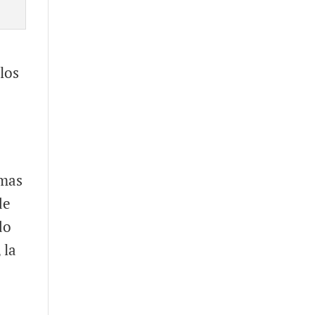
los
imas
de
do
 la