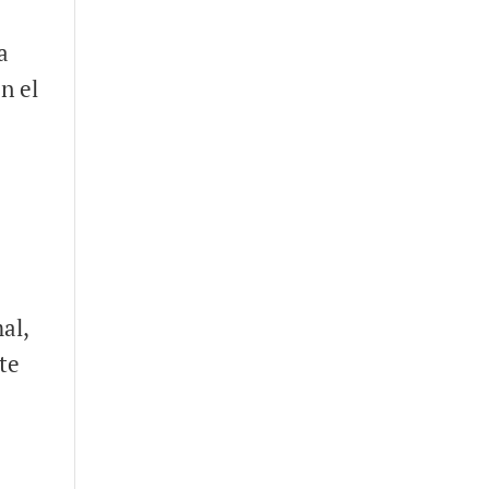
a
n el
al,
te
.