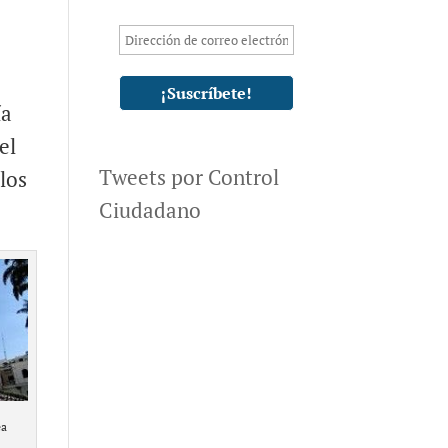
ía
el
Tweets por Control
los
Ciudadano
ea