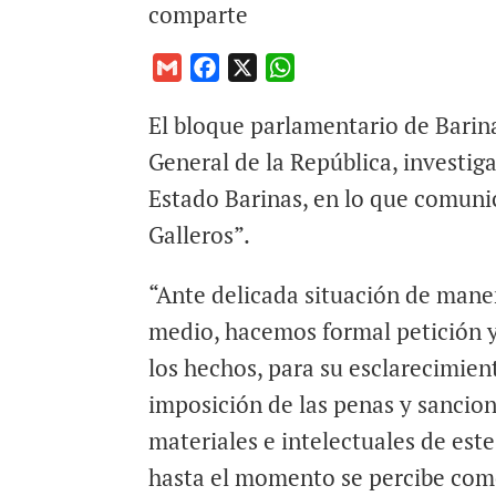
comparte
G
F
X
W
m
a
h
El bloque parlamentario de Barinas
a
c
a
i
e
t
General de la República, investig
l
b
s
Estado Barinas, en lo que comun
o
A
Galleros”.
o
p
k
p
“Ante delicada situación de maner
medio, hacemos formal petición y
los hechos, para su esclarecimie
imposición de las penas y sancion
materiales e intelectuales de est
hasta el momento se percibe com