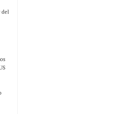
 del
e
los
US
o
,