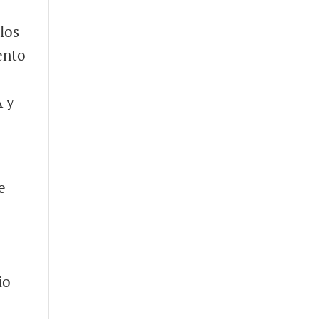
los
ento
 y
e
a
io