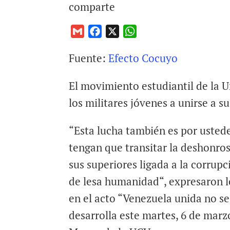
comparte
G
F
X
W
m
a
h
Fuente:
Efecto Cocuyo
a
c
a
i
e
t
El movimiento estudiantil de la 
l
b
s
o
A
los militares jóvenes a unirse a s
o
p
k
p
“Esta lucha también es por usted
tengan que transitar la deshonros
sus superiores ligada a la corrupc
de lesa humanidad“, expresaron l
en el acto “Venezuela unida no se
desarrolla este martes, 6 de marzo