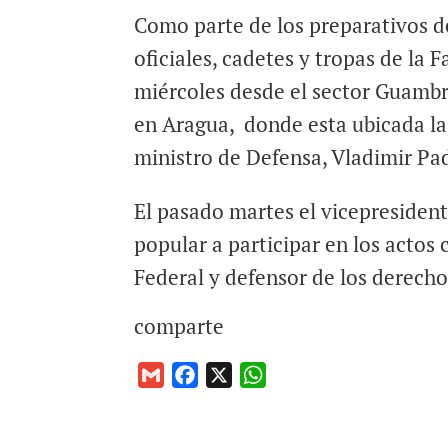
Como parte de los preparativos 
oficiales, cadetes y tropas de la 
miércoles desde el sector Guambra
en Aragua, donde esta ubicada la 
ministro de Defensa, Vladimir Pa
El pasado martes el vicepresident
popular a participar en los acto
Federal y defensor de los derech
comparte
G
F
X
W
m
a
h
a
c
a