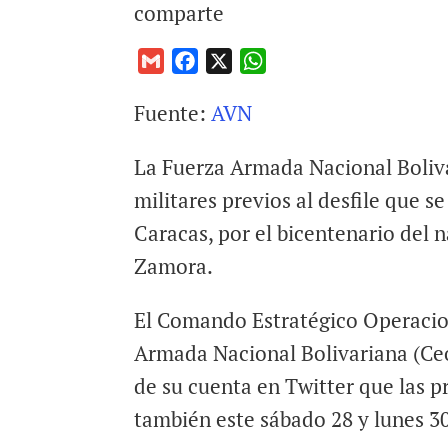
comparte
G
F
X
W
m
a
h
Fuente:
AVN
a
c
a
i
e
t
La Fuerza Armada Nacional Boliva
l
b
s
o
A
militares previos al desfile que se
o
p
Caracas, por el bicentenario del 
k
p
Zamora.
El Comando Estratégico Operacio
Armada Nacional Bolivariana (Ceo
de su cuenta en Twitter que las pr
también este sábado 28 y lunes 3