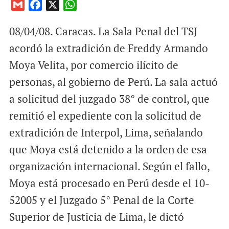
G
F
X
W
m
a
h
08/04/08. Caracas. La Sala Penal del TSJ
a
c
a
i
e
t
acordó la extradición de Freddy Armando
l
b
s
Moya Velita, por comercio ilícito de
o
A
personas, al gobierno de Perú. La sala actuó
o
p
a solicitud del juzgado 38° de control, que
k
p
remitió el expediente con la solicitud de
extradición de Interpol, Lima, señalando
que Moya está detenido a la orden de esa
organización internacional. Según el fallo,
Moya está procesado en Perú desde el 10-
52005 y el Juzgado 5° Penal de la Corte
Superior de Justicia de Lima, le dictó