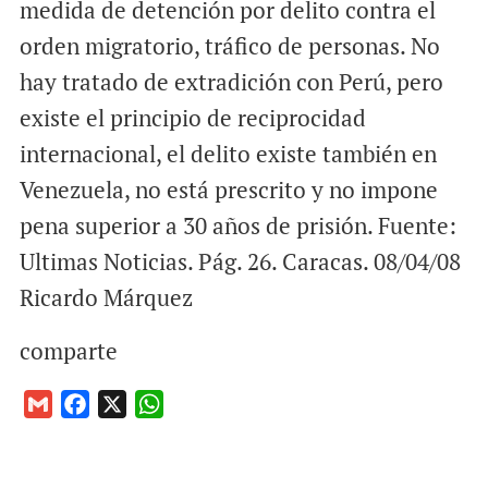
medida de detención por delito contra el
orden migratorio, tráfico de personas. No
hay tratado de extradición con Perú, pero
existe el principio de reciprocidad
internacional, el delito existe también en
Venezuela, no está prescrito y no impone
pena superior a 30 años de prisión. Fuente:
Ultimas Noticias. Pág. 26. Caracas. 08/04/08
Ricardo Márquez
comparte
G
F
X
W
m
a
h
a
c
a