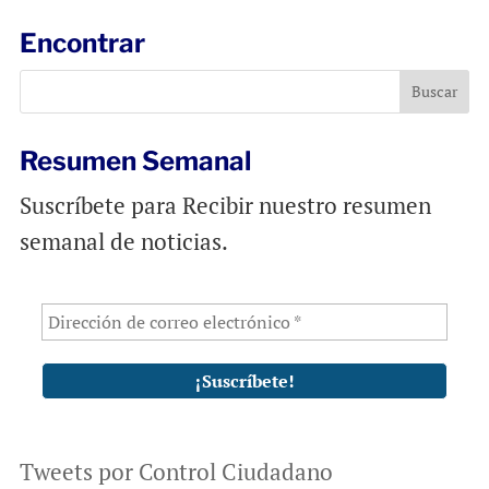
i
e
t
l
b
s
Encontrar
o
A
o
p
k
p
Resumen Semanal
Suscríbete para Recibir nuestro resumen
semanal de noticias.
Tweets por Control Ciudadano