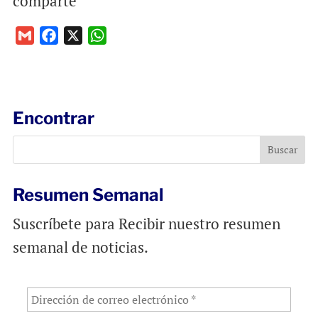
comparte
G
F
X
W
m
a
h
a
c
a
i
e
t
l
b
s
Encontrar
o
A
o
p
k
p
Resumen Semanal
Suscríbete para Recibir nuestro resumen
semanal de noticias.