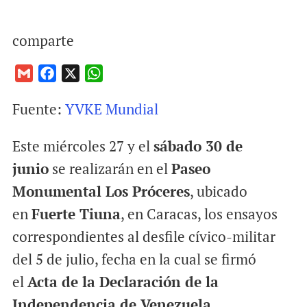
comparte
G
F
X
W
m
a
h
Fuente:
YVKE Mundial
a
c
a
i
e
t
Este miércoles 27 y el
sábado 30 de
l
b
s
o
A
junio
se realizarán en el
Paseo
o
p
Monumental Los Próceres
, ubicado
k
p
en
Fuerte Tiuna
, en Caracas, los ensayos
correspondientes al desfile cívico-militar
del 5 de julio, fecha en la cual se firmó
el
Acta de la Declaración de la
Independencia de Venezuela.