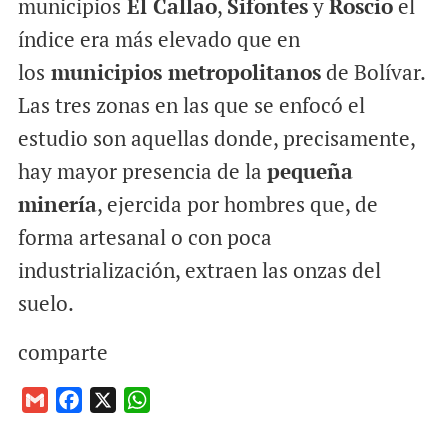
municipios
El Callao
,
Sifontes
y
Roscio
el
índice era más elevado que en
los
municipios metropolitanos
de Bolívar.
Las tres zonas en las que se enfocó el
estudio son aquellas donde, precisamente,
hay mayor presencia de la
pequeña
minería
, ejercida por hombres que, de
forma artesanal o con poca
industrialización, extraen las onzas del
suelo.
comparte
G
F
X
W
m
a
h