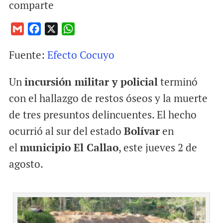
comparte
G
F
X
W
m
a
h
Fuente:
Efecto Cocuyo
a
c
a
i
e
t
Un
incursión militar y policial
terminó
l
b
s
o
A
con el hallazgo de restos óseos y la muerte
o
p
de tres presuntos delincuentes. El hecho
k
p
ocurrió al sur del estado
Bolívar
en
el
municipio El Callao
, este jueves 2 de
agosto.