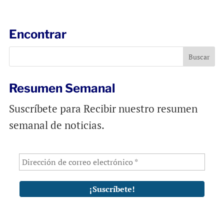
a
c
a
i
e
t
l
b
s
Encontrar
o
A
o
p
k
p
Resumen Semanal
Suscríbete para Recibir nuestro resumen
semanal de noticias.