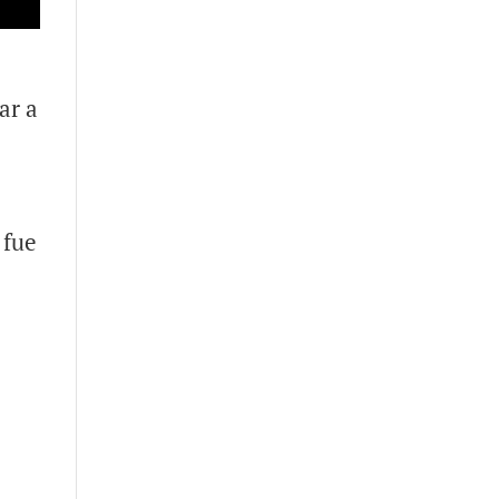
ar a
 fue