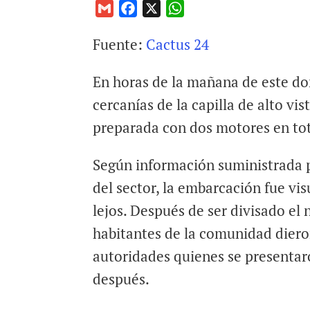
G
F
X
W
m
a
h
Fuente:
Cactus 24
a
c
a
i
e
t
En horas de la mañana de este dom
l
b
s
o
A
cercanías de la capilla de alto vis
o
p
preparada con dos motores en to
k
p
Según información suministrada
del sector, la embarcación fue vis
lejos. Después de ser divisado el 
habitantes de la comunidad dieron
autoridades quienes se presenta
después.