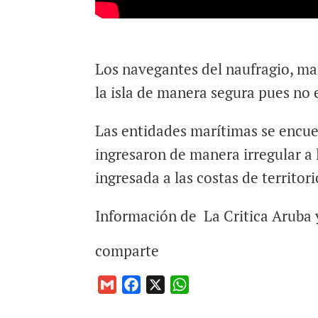
Los navegantes del naufragio, man
la isla de manera segura pues no 
Las entidades marítimas se encuen
ingresaron de manera irregular a 
ingresada a las costas de territor
Información de La Critica Aruba
comparte
G
F
X
W
m
a
h