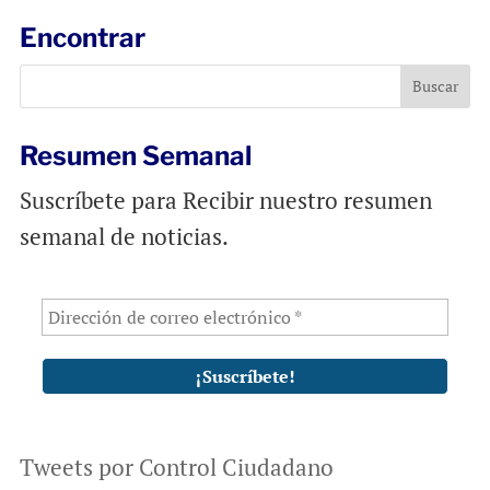
l
b
s
Encontrar
o
A
o
p
k
p
Resumen Semanal
Suscríbete para Recibir nuestro resumen
semanal de noticias.
Tweets por Control Ciudadano