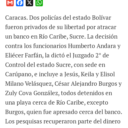
G
F
X
W
m
a
h
Caracas. Dos policías del estado Bolívar
a
c
a
i
e
t
fueron privados de su libertad por atracar
l
b
s
un banco en Río Caribe, Sucre. La decisión
o
A
contra los funcionarios Humberto Andara y
o
p
Eliécer Farfán, la dictó el Juzgado 2° de
k
p
Control del estado Sucre, con sede en
Carúpano, e incluye a Jesús, Keila y Elisol
Milano Velásquez, César Alejandro Burgos y
Zuly Cova González, todos detenidos en
una playa cerca de Río Caribe, excepto
Burgos, quien fue apresado cerca del banco.
Los pesquisas recuperaron parte del dinero