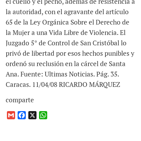
el cuello y el pecho, además de resistencia a
la autoridad, con el agravante del artículo
65 de la Ley Orgánica Sobre el Derecho de
la Mujer a una Vida Libre de Violencia. El
Juzgado 5° de Control de San Cristóbal lo
privó de libertad por esos hechos punibles y
ordenó su reclusión en la cárcel de Santa
Ana. Fuente: Ultimas Noticias. Pág. 35.
Caracas. 11/04/08 RICARDO MÁRQUEZ
comparte
G
F
X
W
m
a
h
a
c
a
i
e
t