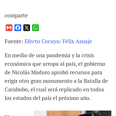
comparte
G
F
X
W
m
a
h
Fuente:
Efecto Cocuyo/ Félix Azuaje
a
c
a
i
e
t
En medio de una pandemia y la crisis
l
b
s
o
A
económica que arropa al país, el gobierno
o
p
de Nicolás Maduro aprobó recursos para
k
p
erigir otro gran monumento a la Batalla de
Carabobo, el cual será replicado en todos
los estados del país el próximo año.