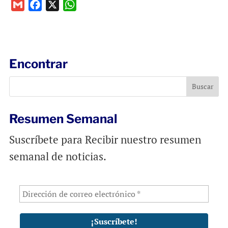
G
F
X
W
m
a
h
a
c
a
i
e
t
l
b
s
Encontrar
o
A
o
p
k
p
Resumen Semanal
Suscríbete para Recibir nuestro resumen
semanal de noticias.