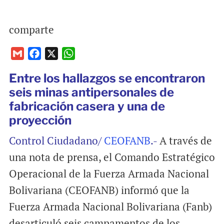
comparte
G
F
X
W
m
a
h
Entre los hallazgos se encontraron
a
c
a
seis minas antipersonales de
i
e
t
fabricación casera y una de
l
b
s
proyección
o
A
o
p
Control Ciudadano/
CEOFANB
.-
A través de
k
p
una nota de prensa, el Comando Estratégico
Operacional de la Fuerza Armada Nacional
Bolivariana (CEOFANB) informó que la
Fuerza Armada Nacional Bolivariana (Fanb)
desarticuló seis campamentos de los