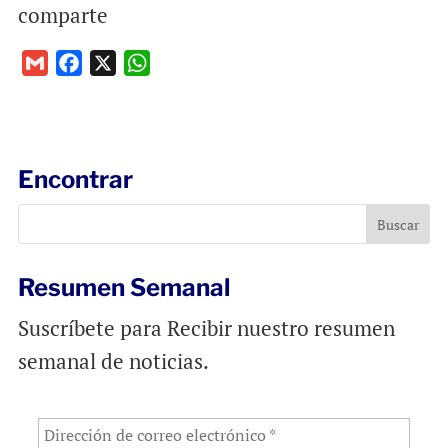
comparte
G
F
X
W
m
a
h
a
c
a
i
e
t
l
b
s
Encontrar
o
A
o
p
k
p
Resumen Semanal
Suscríbete para Recibir nuestro resumen
semanal de noticias.