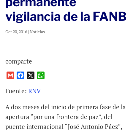
permanente
vigilancia de la FANB
Oct 20, 2016
|
Noticias
comparte
G
F
X
W
m
a
h
Fuente:
RNV
a
c
a
i
e
t
A dos meses del inicio de primera fase de la
l
b
s
o
A
apertura “por una frontera de paz”, del
o
p
puente internacional “José Antonio Páez”,
k
p