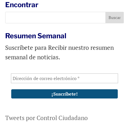
l
b
s
Encontrar
o
A
o
p
k
p
Resumen Semanal
Suscríbete para Recibir nuestro resumen
semanal de noticias.
Tweets por Control Ciudadano