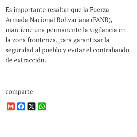
Es importante resaltar que la Fuerza
Armada Nacional Bolivariana (FANB),
mantiene una permanente la vigilancia en
la zona fronteriza, para garantizar la
seguridad al pueblo y evitar el contrabando
de extracción.
comparte
G
F
X
W
m
a
h
a
c
a
i
e
t