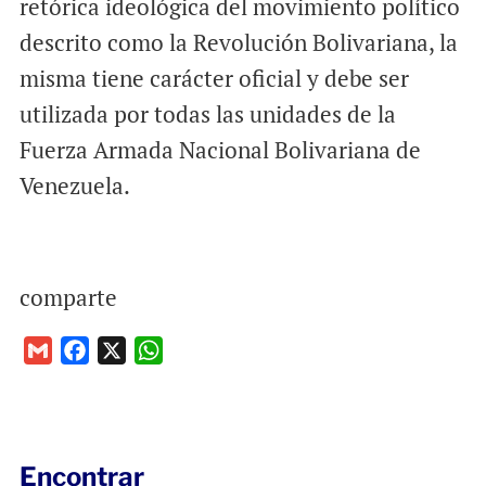
retórica ideológica del movimiento político
descrito como la Revolución Bolivariana, la
misma tiene carácter oficial y debe ser
utilizada por todas las unidades de la
Fuerza Armada Nacional Bolivariana de
Venezuela.
comparte
G
F
X
W
m
a
h
a
c
a
i
e
t
l
b
s
Encontrar