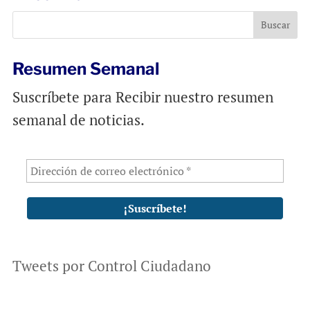
o
A
o
p
k
p
Resumen Semanal
Suscríbete para Recibir nuestro resumen
semanal de noticias.
Tweets por Control Ciudadano