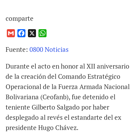
comparte
G
F
X
W
m
a
h
Fuente:
0800 Noticias
a
c
a
i
e
t
Durante el acto en honor al XII aniversario
l
b
s
o
A
de la creación del Comando Estratégico
o
p
Operacional de la Fuerza Armada Nacional
k
p
Bolivariana (Ceofanb), fue detenido el
teniente Gilberto Salgado por haber
desplegado al revés el estandarte del ex
presidente Hugo Chávez.