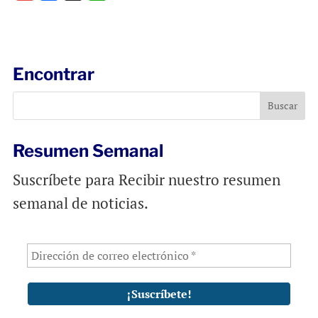
m
a
h
a
c
a
i
e
t
l
b
s
Encontrar
o
A
o
p
k
p
Resumen Semanal
Suscríbete para Recibir nuestro resumen
semanal de noticias.