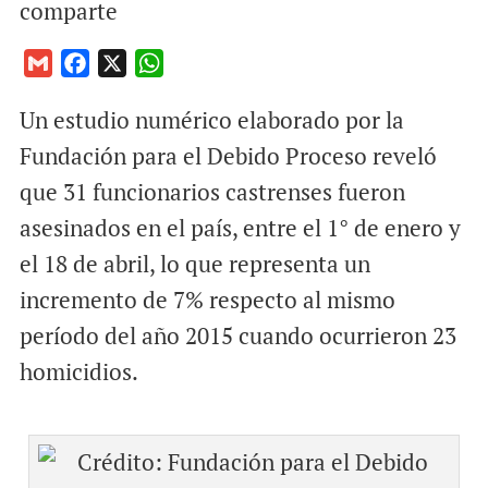
comparte
G
F
X
W
m
a
h
Un estudio numérico elaborado por la
a
c
a
i
e
t
Fundación para el Debido Proceso reveló
l
b
s
que 31 funcionarios castrenses fueron
o
A
asesinados en el país, entre el 1° de enero y
o
p
el 18 de abril, lo que representa un
k
p
incremento de 7% respecto al mismo
período del año 2015 cuando ocurrieron 23
homicidios.