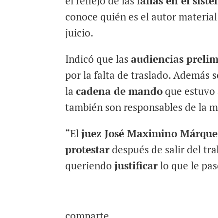
el reflejo de las f
allas en el sist
conoce quién es el autor material
juicio.
Indicó que las
audiencias preli
por la falta de traslado. Además 
la
cadena de mando
que estuvo a
también son responsables de la m
“El
juez José Maximino Márque
protestar
después de salir del tra
queriendo
justificar
lo que le pas
comparte