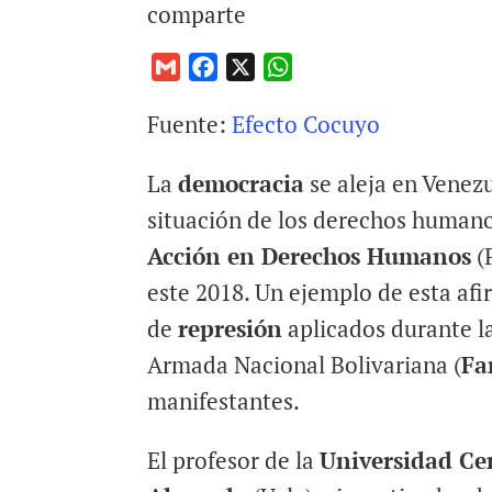
comparte
G
F
X
W
m
a
h
Fuente:
Efecto Cocuyo
a
c
a
i
e
t
La
democracia
se aleja en Venezu
l
b
s
o
A
situación de los derechos human
o
p
Acción en Derechos Humanos
(
k
p
este 2018. Un ejemplo de esta af
de
represión
aplicados durante l
Armada Nacional Bolivariana (
Fa
manifestantes.
El profesor de la
Universidad Ce