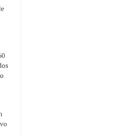
de
60
dos
do
n
uvo