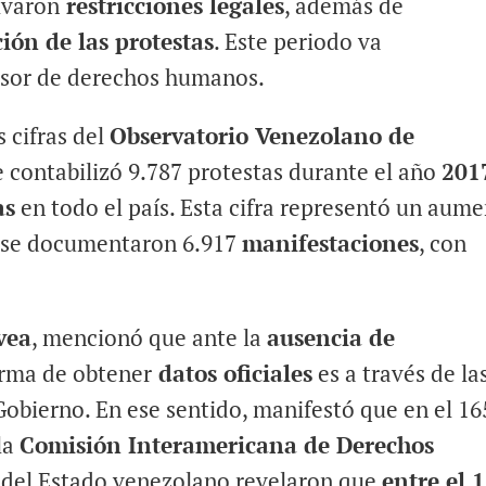
tivaron
restricciones legales
, además de
ión de las protestas
. Este periodo va
fesor de derechos humanos.
 cifras del
Observatorio Venezolano de
 contabilizó 9.787 protestas durante el año
201
as
en todo el país. Esta cifra representó un aum
o se documentaron 6.917
manifestaciones
, con
vea
, mencionó que ante la
ausencia de
forma de obtener
datos oficiales
es a través de la
Gobierno. En ese sentido, manifestó que en el 16
la
Comisión Interamericana de Derechos
s del Estado venezolano revelaron que
entre el 1