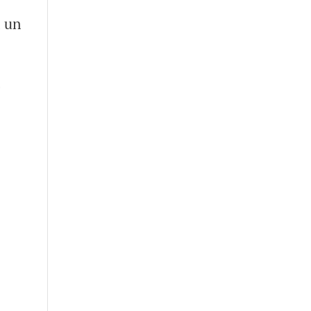
a un
s