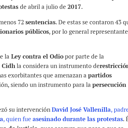
otestas
de abril a julio de
2017
.
o menos 72
sentencias
. De estas se contaron 43 q
ionarios públicos
, por lo general representant
e la
Ley contra el Odio
por parte de la
a
Cidh
la considera un instrumento de
restricció
as exorbitantes que amenazan a
partidos
ón, siendo un instrumento para la
persecución
pezó su intervención
David José Vallenilla
, padr
la
, quien fue
asesinado durante las protestas
. 