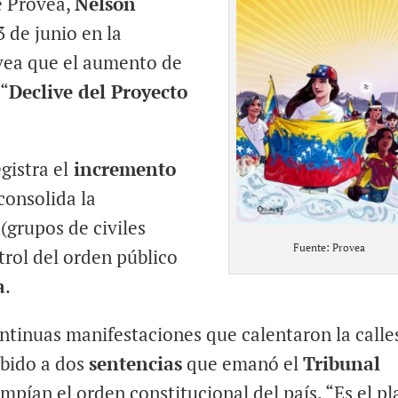
e Provea,
Nelson
3 de junio en la
ea que el aumento de
 “
Declive del Proyecto
gistra el
incremento
consolida la
 (grupos de civiles
Fuente: Provea
trol del orden público
a
.
continuas manifestaciones que calentaron la calle
ebido a dos
sentencias
que emanó el
Tribunal
mpían el orden constitucional del país. “Es el pl