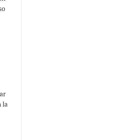
so
e
l
tar
 la