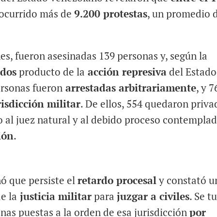
ocurrido más de
9.200 protestas
, un promedio 
es, fueron asesinadas 139 personas y, según la
idos
producto de la
acción represiva
del Estado
ersonas fueron
arrestadas arbitrariamente
, y 7
risdicción militar
. De ellos, 554 quedaron priva
o al juez natural y al debido proceso contempla
ión
.
ó que persiste el
retardo procesal
y constató u
e la
justicia militar
para
juzgar a civiles
. Se t
nas puestas a la orden de esa jurisdicción
por