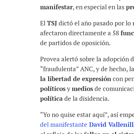
manifestar
, en especial en las
pr
El
TSJ
dictó el año pasado por l
afectaron directamente a 58
func
de partidos de oposición.
Provea alertó sobre la adopción d
“fraudulenta” ANC, y de hecho, l
la libertad de expresión
con pen
políticos
y
medios
de comunicaci
política
de la disidencia.
“Yo no quise estar aquí”, así em
del manifestante
David Vallenil