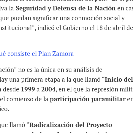
iva la
Seguridad y Defensa de la Nación
en ca
 que puedan significar una conmoción social y
nstitucional”, indicó el Gobierno el 18 de abril d
ué consiste el Plan Zamora
ación” no es la única en su análisis de
Hay una primera etapa a la que llamó “
Inicio de
a desde
1999
a
2004
, en el que la represión mili
o el comienzo de la
participación paramilitar
en
ico.
que llamó “
Radicalización del Proyecto