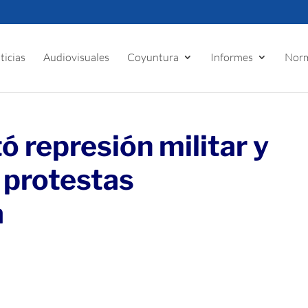
ticias
Audiovisuales
Coyuntura
Informes
Norm
 represión militar y
s protestas
a