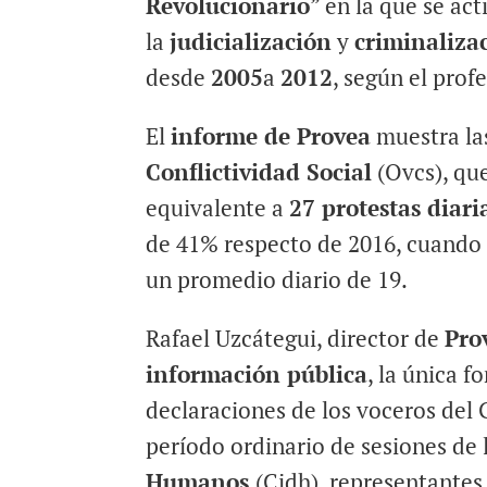
Revolucionario
” en la que se ac
la
judicialización
y
criminalizac
desde
2005
a
2012
, según el pro
El
informe de Provea
muestra las
Conflictividad Social
(Ovcs), que
equivalente a
27 protestas diari
de 41% respecto de 2016, cuand
un promedio diario de 19.
Rafael Uzcátegui, director de
Pro
información pública
, la única 
declaraciones de los voceros del 
período ordinario de sesiones de 
Humanos
(Cidh), representante