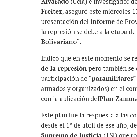
Alvarado
(Ucla) e investigador d
Freitez
, aseguró este miércoles 1
presentación del
informe
de Prov
la represión se debe a la etapa de
Bolivariano
“.
Indicó que en este momento se re
de la represión
pero también se 
participación de “
paramilitares
”
armados y organizados) en el con
con la aplicación del
Plan Zamor
Este plan fue la respuesta a las 
desde el 1° de abril de ese año, d
Supremo de Justicia
(TSJ) que ro