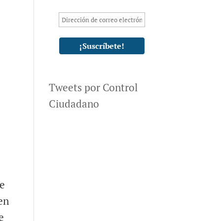
y
Tweets por Control
Ciudadano
te
en
e