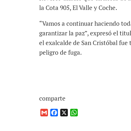
la Cota 905, El Valle y Coche.
“Vamos a continuar haciendo toda
garantizar la paz”, expresó el tit
el exalcalde de San Cristóbal fue
peligro de fuga.
comparte
G
F
X
W
m
a
h
a
c
a