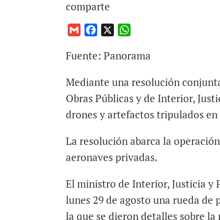
comparte
G
F
X
W
m
a
h
Fuente: Panorama
a
c
a
i
e
t
Mediante una resolución conjunta
l
b
s
o
A
Obras Públicas y de Interior, Just
o
p
drones y artefactos tripulados en
k
p
La resolución abarca la operación
aeronaves privadas.
El ministro de Interior, Justicia 
lunes 29 de agosto una rueda de 
la que se dieron detalles sobre l