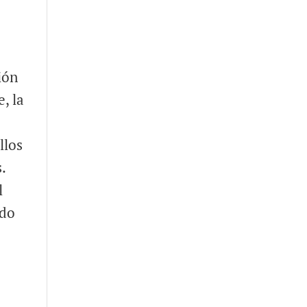
ión
, la
llos
.
l
rdo