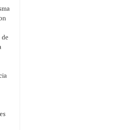
isma
con
o de
a
a
cia
 es