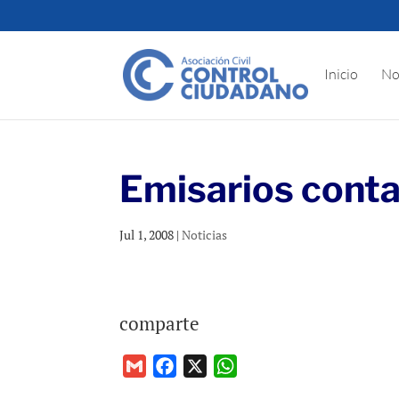
Inicio
No
Emisarios conta
Jul 1, 2008
|
Noticias
comparte
G
F
X
W
m
a
h