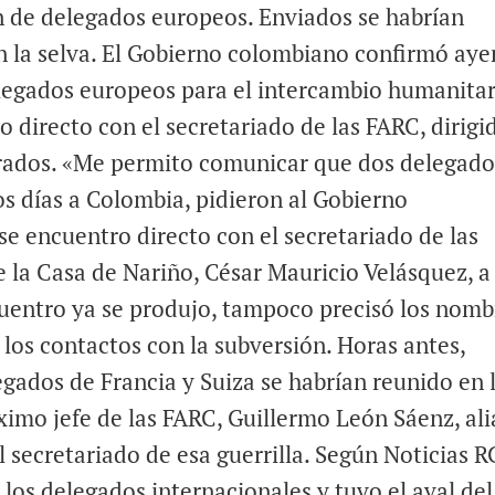
 de delegados europeos. Enviados se habrían
n la selva. El Gobierno colombiano confirmó aye
elegados europeos para el intercambio humanita
 directo con el secretariado de las FARC, dirigi
strados. «Me permito comunicar que dos delegado
s días a Colombia, pidieron al Gobierno
se encuentro directo con el secretariado de las
e la Casa de Nariño, César Mauricio Velásquez, a
ncuentro ya se produjo, tampoco precisó los nomb
 los contactos con la subversión. Horas antes,
gados de Francia y Suiza se habrían reunido en 
mo jefe de las FARC, Guillermo León Sáenz, ali
 secretariado de esa guerrilla. Según Noticias R
 los delegados internacionales y tuvo el aval del