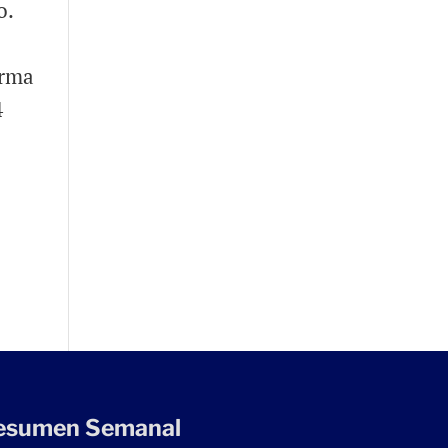
o.
orma
4
esumen Semanal