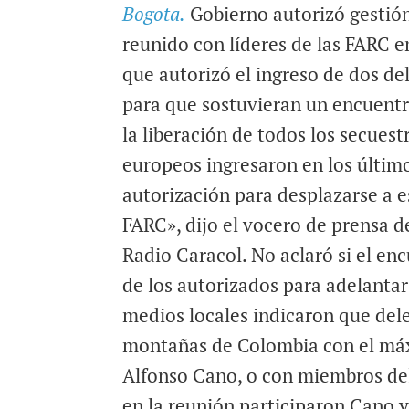
Bogota.
Gobierno autorizó gestión
a
c
a
i
e
t
reunido con líderes de las FARC e
l
b
s
que autorizó el ingreso de dos d
o
A
para que sostuvieran un encuentro
o
p
la liberación de todos los secue
k
p
europeos ingresaron en los último
autorización para desplazarse a e
FARC», dijo el vocero de prensa d
Radio Caracol. No aclaró si el e
de los autorizados para adelantar
medios locales indicaron que dele
montañas de Colombia con el máxi
Alfonso Cano, o con miembros del
en la reunión participaron Cano y