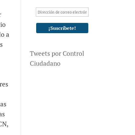
r
rio
do a
s
Tweets por Control
Ciudadano
res
las
as
CN,