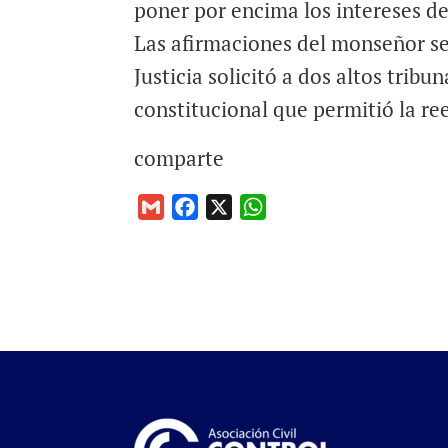
poner por encima los intereses del
Las afirmaciones del monseñor s
Justicia solicitó a dos altos tribu
constitucional que permitió la re
comparte
G
F
X
W
m
a
h
a
c
a
i
e
t
l
b
s
o
A
o
p
k
p