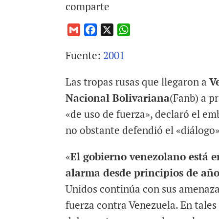
comparte
G
F
X
W
m
a
h
Fuente:
2001
a
c
a
i
e
t
Las tropas rusas que llegaron a
V
l
b
s
o
A
Nacional Bolivariana
(Fanb) a p
o
p
«de uso de fuerza», declaró el em
k
p
no obstante defendió el «diálogo»
«
El gobierno venezolano está e
alarma desde principios de añ
Unidos continúa con sus amenaza
fuerza contra Venezuela. En tales