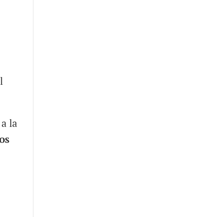
l
a la
os