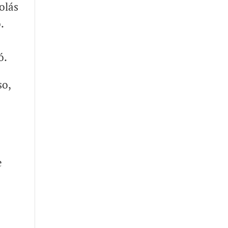
olás
.
ó.
so,
e