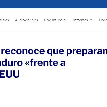
ticias
Audiovisuales
Coyuntura
Informes
Norm
 reconoce que prepara
aduro «frente a
EEUU