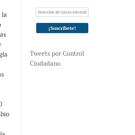
 la
o
las
e
Tweets por Control
gla
Ciudadano
as
0
mbio
ía