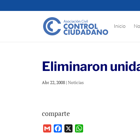
Inicio
No
Eliminaron unid
Abr 22, 2008
|
Noticias
comparte
G
F
X
W
m
a
h