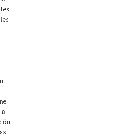
ntes
oles
do
ene
 a
ción
las