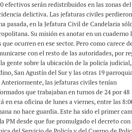
0 efectivos serán redistribuidos en las zonas del
dencia delictiva. Las jefaturas civiles perdieron
a pasada, en la Jefatura Civil de Candelaria sól
ropolitana. Su misión es anotar en un cuaderno 
s que ocurren en ese sector. Pero como carece d
municarse con el resto de las autoridades, por re
a gente sobre la ubicación de la policía judicial,
dino, San Agustín del Sur y las otras 19 parroqui
. Anteriormente, las jefaturas civiles tenían
iformados que trabajaban en turnos de 24 por 48
á en esa oficina de lunes a viernes, entre las 8:0
mana no hace guardia. Este ha sido el primer ca
e la PM desde que fue promulgado el decreto con
ica del Servicio de Policía y del Cuerpo de Polic