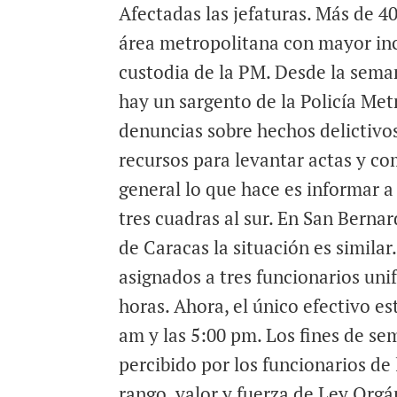
Afectadas las jefaturas. Más de 40
a
c
a
i
e
t
área metropolitana con mayor inci
l
b
s
custodia de la PM. Desde la seman
o
A
hay un sargento de la Policía Met
o
p
denuncias sobre hechos delictivo
k
p
recursos para levantar actas y co
general lo que hace es informar a l
tres cuadras al sur. En San Bernar
de Caracas la situación es similar
asignados a tres funcionarios un
horas. Ahora, el único efectivo est
am y las 5:00 pm. Los fines de se
percibido por los funcionarios d
rango, valor y fuerza de Ley Orgán