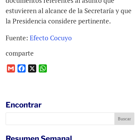
documentos referentes al asunto que
estuvieren al alcance de la Secretaría y que
la Presidencia considere pertinente.
Fuente:
Efecto Cocuyo
comparte
G
F
X
W
m
a
h
a
c
a
i
e
t
l
b
s
Encontrar
o
A
o
p
k
p
Resumen Semanal