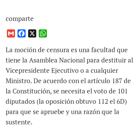
comparte
G
F
X
W
m
a
h
La moción de censura es una facultad que
a
c
a
i
e
t
tiene la Asamblea Nacional para destituir al
l
b
s
Vicepresidente Ejecutivo o a cualquier
o
A
Ministro. De acuerdo con el artículo 187 de
o
p
la Constitución, se necesita el voto de 101
k
p
diputados (la oposición obtuvo 112 el 6D)
para que se apruebe y una razón que la
sustente.