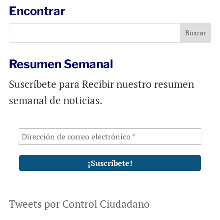
l
b
s
Encontrar
o
A
o
p
k
p
Resumen Semanal
Suscríbete para Recibir nuestro resumen
semanal de noticias.
Tweets por Control Ciudadano