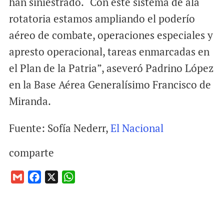
han siniestrado. “Con este sistema de ala
rotatoria estamos ampliando el poderío
aéreo de combate, operaciones especiales y
apresto operacional, tareas enmarcadas en
el Plan de la Patria”, aseveró Padrino López
en la Base Aérea Generalísimo Francisco de
Miranda.
Fuente: Sofía Nederr,
El Nacional
comparte
G
F
X
W
m
a
h
a
c
a
i
e
t