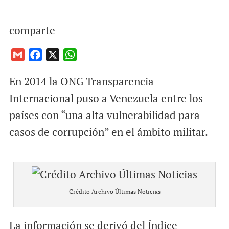
comparte
G
F
X
W
m
a
h
En 2014 la ONG Transparencia
a
c
a
i
e
t
Internacional puso a Venezuela entre los
l
b
s
países con “una alta vulnerabilidad para
o
A
casos de corrupción” en el ámbito militar.
o
p
k
p
Crédito Archivo Últimas Noticias
La información se derivó del Índice