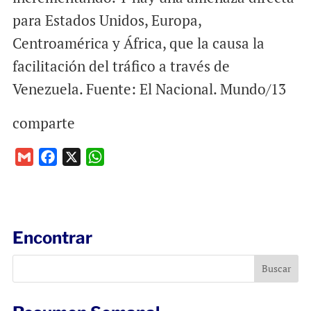
para Estados Unidos, Europa,
Centroamérica y África, que la causa la
facilitación del tráfico a través de
Venezuela. Fuente: El Nacional. Mundo/13
comparte
G
F
X
W
m
a
h
a
c
a
i
e
t
l
b
s
Encontrar
o
A
o
p
k
p