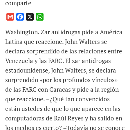
comparte
G
F
X
W
m
a
h
Washington. Zar antidrogas pide a América
a
c
a
i
e
t
Latina que reaccione. John Walters se
l
b
s
declara sorprendido de las relaciones entre
o
A
Venezuela y las FARC. El zar antidrogas
o
p
estadounidense, John Walters, se declara
k
p
sorprendido «por los profundos vínculos»
de las FARC con Caracas y pide a la región
que reaccione. –¿Qué tan convencidos
están ustedes de que lo que aparece en las
computadoras de Raúl Reyes y ha salido en
los medios es cierto? –Todavía no se conoce