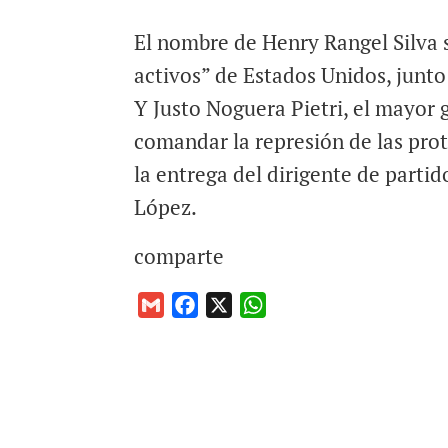
El nombre de Henry Rangel Silva sa
activos” de Estados Unidos, junto
Y Justo Noguera Pietri, el mayor
comandar la represión de las prot
la entrega del dirigente de parti
López.
comparte
G
F
X
W
m
a
h
a
c
a
i
e
t
l
b
s
o
A