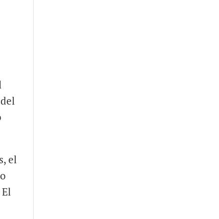
l
 del
o
, el
ro
 El