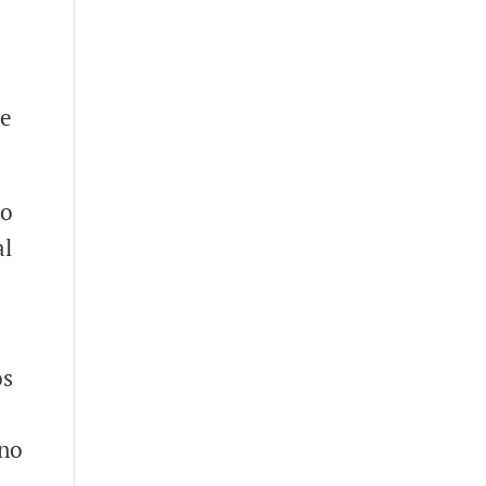
se
ro
al
os
 no