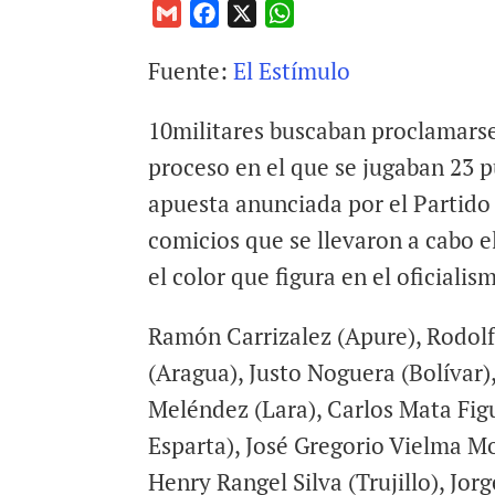
G
F
X
W
m
a
h
Fuente:
El Estímulo
a
c
a
i
e
t
10militares buscaban proclamarse
l
b
s
o
A
proceso en el que se jugaban 23 p
o
p
apuesta anunciada por el Partido
k
p
comicios que se llevaron a cabo e
el color que figura en el oficialis
Ramón Carrizalez (Apure), Rodol
(Aragua), Justo Noguera (Bolívar
Meléndez (Lara), Carlos Mata Fi
Esparta), José Gregorio Vielma Mo
Henry Rangel Silva (Trujillo), Jor