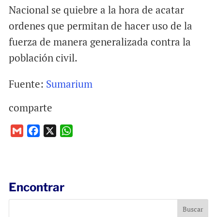
Nacional se quiebre a la hora de acatar
ordenes que permitan de hacer uso de la
fuerza de manera generalizada contra la
población civil.
Fuente:
Sumarium
comparte
G
F
X
W
m
a
h
a
c
a
i
e
t
l
b
s
Encontrar
o
A
o
p