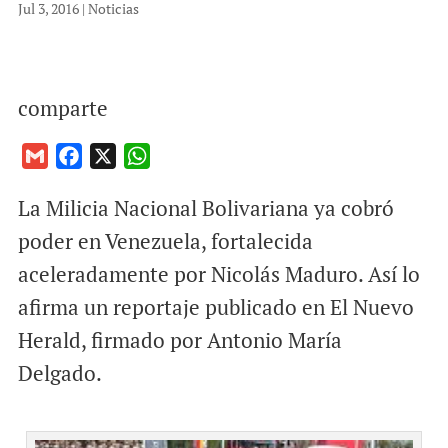
Jul 3, 2016
|
Noticias
comparte
G
F
X
W
m
a
h
La Milicia Nacional Bolivariana ya cobró
a
c
a
i
e
t
poder en Venezuela, fortalecida
l
b
s
aceleradamente por Nicolás Maduro. Así lo
o
A
afirma un reportaje publicado en El Nuevo
o
p
Herald, firmado por Antonio María
k
p
Delgado.