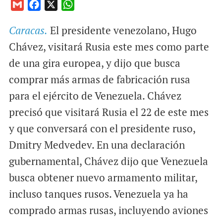
G
F
X
W
m
a
h
Caracas.
El presidente venezolano, Hugo
a
c
a
i
e
t
Chávez, visitará Rusia este mes como parte
l
b
s
de una gira europea, y dijo que busca
o
A
comprar más armas de fabricación rusa
o
p
para el ejército de Venezuela. Chávez
k
p
precisó que visitará Rusia el 22 de este mes
y que conversará con el presidente ruso,
Dmitry Medvedev. En una declaración
gubernamental, Chávez dijo que Venezuela
busca obtener nuevo armamento militar,
incluso tanques rusos. Venezuela ya ha
comprado armas rusas, incluyendo aviones