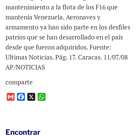
mantenimiento a la flota de los F16 que
mantenía Venezuela. Aeronaves y
armamento ya han sido parte en los desfiles
patrios que se han desarrollado en el país
desde que fueron adquiridos. Fuente:
Ultimas Noticias. Pág. 17. Caracas. 11/07/08
AP/NOTICIAS
comparte
G
F
X
W
m
a
h
a
c
a
i
e
t
l
b
s
Encontrar