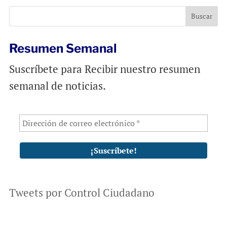
o
A
o
p
k
p
Resumen Semanal
Suscríbete para Recibir nuestro resumen
semanal de noticias.
Tweets por Control Ciudadano