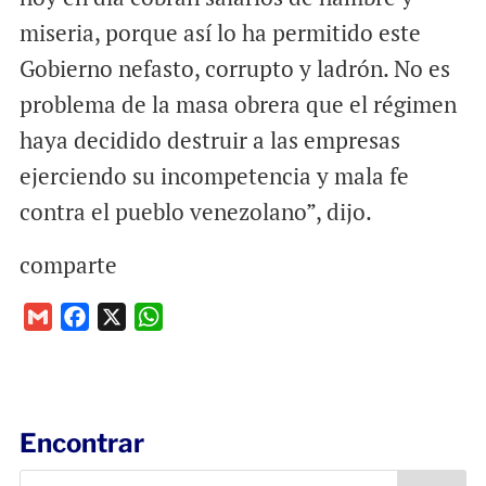
miseria, porque así lo ha permitido este
Gobierno nefasto, corrupto y ladrón. No es
problema de la masa obrera que el régimen
haya decidido destruir a las empresas
ejerciendo su incompetencia y mala fe
contra el pueblo venezolano”, dijo.
comparte
G
F
X
W
m
a
h
a
c
a
i
e
t
l
b
s
Encontrar
o
A