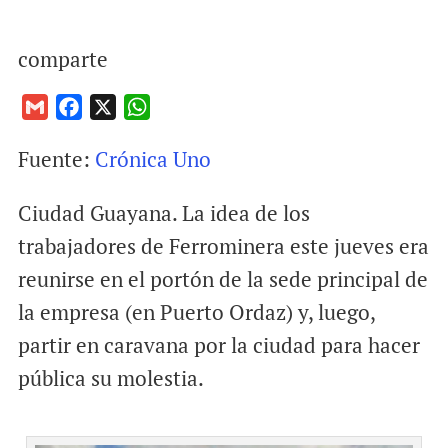
comparte
G
F
X
W
m
a
h
Fuente:
Crónica Uno
a
c
a
i
e
t
Ciudad Guayana. La idea de los
l
b
s
o
A
trabajadores de Ferrominera este jueves era
o
p
reunirse en el portón de la sede principal de
k
p
la empresa (en Puerto Ordaz) y, luego,
partir en caravana por la ciudad para hacer
pública su molestia.