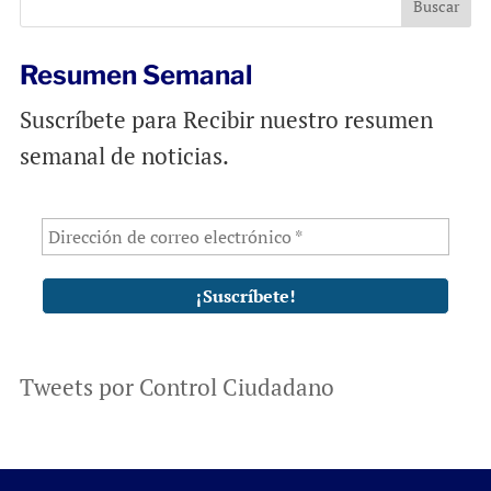
o
p
k
p
Resumen Semanal
Suscríbete para Recibir nuestro resumen
semanal de noticias.
Tweets por Control Ciudadano