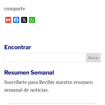
comparte
G
F
X
W
m
a
h
a
c
a
i
e
t
l
b
s
Encontrar
o
A
o
p
k
p
Resumen Semanal
Suscríbete para Recibir nuestro resumen
semanal de noticias.