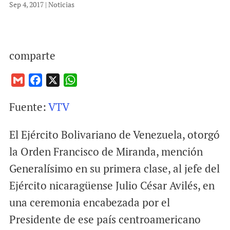
Sep 4, 2017
|
Noticias
comparte
G
F
X
W
m
a
h
Fuente:
VTV
a
c
a
i
e
t
El Ejército Bolivariano de Venezuela, otorgó
l
b
s
o
A
la Orden Francisco de Miranda, mención
o
p
Generalísimo en su primera clase, al jefe del
k
p
Ejército nicaragüense Julio César Avilés, en
una ceremonia encabezada por el
Presidente de ese país centroamericano