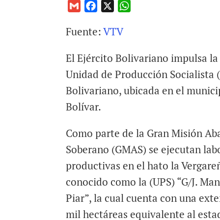
G
F
X
W
m
a
h
Fuente:
VTV
a
c
a
i
e
t
El Ejército Bolivariano impulsa la
l
b
s
o
A
Unidad de Producción Socialista (
o
p
Bolivariano, ubicada en el munici
k
p
Bolívar.
Como parte de la Gran Misión Ab
Soberano (GMAS) se ejecutan lab
productivas en el hato la Vergare
conocido como la (UPS) “G/J. Man
Piar”, la cual cuenta con una ext
mil hectáreas equivalente al est