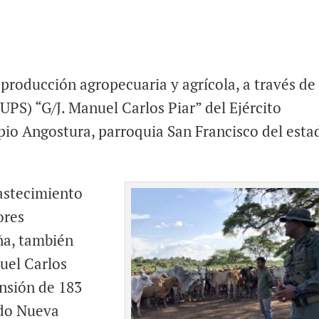
 producción agropecuaria y agrícola, a través de 
UPS) “G/J. Manuel Carlos Piar” del Ejército
pio Angostura, parroquia San Francisco del esta
astecimiento
ores
ña, también
uel Carlos
ensión de 183
ado Nueva