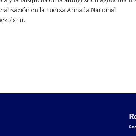
rcialización en la Fuerza Armada Nacional
nezolano.
R
Susc