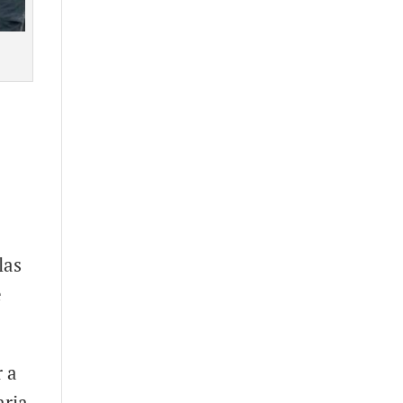
las
e
r a
aria