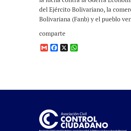
del Ejército Bolivariano, la come
Bolivariana (Fanb) y el pueblo ve
comparte
G
F
X
W
m
a
h
a
c
a
i
e
t
l
b
s
o
A
o
p
k
p