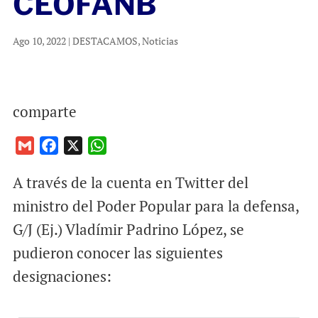
CEOFANB
Ago 10, 2022
|
DESTACAMOS
,
Noticias
comparte
G
F
X
W
m
a
h
A través de la cuenta en Twitter del
a
c
a
i
e
t
ministro del Poder Popular para la defensa,
l
b
s
G/J (Ej.) Vladímir Padrino
López
, se
o
A
pudieron conocer las siguientes
o
p
designaciones:
k
p