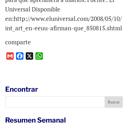
Universal Disponible
en:http://www.eluniversal.com/2008/05/10/
int_art_en-eeuu-afirman-que_850815.shtml
comparte
G
F
X
W
m
a
h
a
c
a
i
e
t
l
b
s
Encontrar
o
A
o
p
k
p
Resumen Semanal