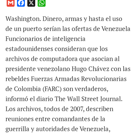
G
F
X
W
m
a
h
Washington. Dinero, armas y hasta el uso
a
c
a
i
e
t
de un puerto serían las ofertas de Venezuela
l
b
s
Funcionarios de inteligencia
o
A
estadounidenses consideran que los
o
p
archivos de computadora que asocian al
k
p
presidente venezolano Hugo Chávez con las
rebeldes Fuerzas Armadas Revolucionarias
de Colombia (FARC) son verdaderos,
informó el diario The Wall Street Journal.
Los archivos, todos de 2007, describen
reuniones entre comandantes de la
guerrilla y autoridades de Venezuela,